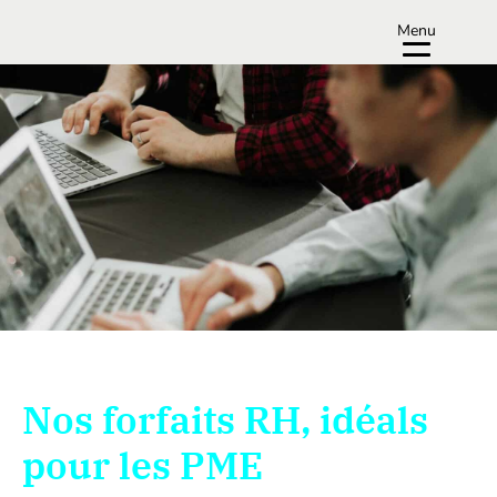
Menu
Nos forfaits RH, idéals
pour les PME