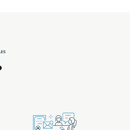
LES
?