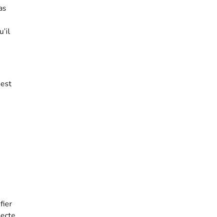
as
u’il
 est
fier
lecte