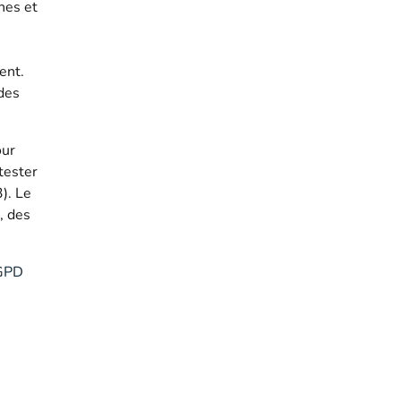
nes et
ent.
des
our
tester
). Le
, des
RGPD