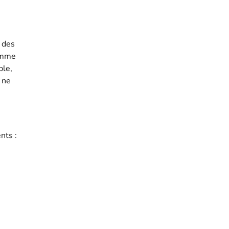
 des
comme
ple,
 ne
nts :