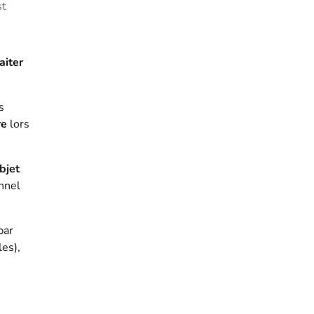
st
aiter
s
re
lors
bjet
onnel
par
les),