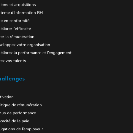
ions et acquisitions
stème d’Information RH
e en conformité
liorer l’efficacité
er la rémunération
eloppez votre organisation
liorez la performance et l’engagement
ez vos talents
hallenges
ivation
itique de rémunération
nus de performance
icacité de la paie
igations de l’employeur