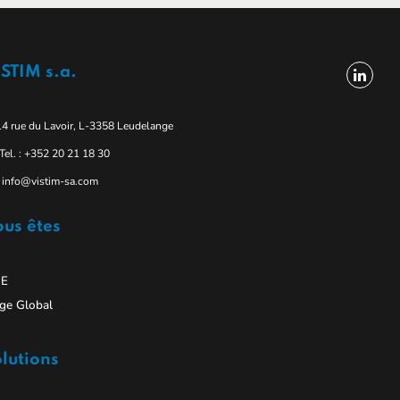
STIM s.a.
14 rue du Lavoir, L-3358 Leudelange
Tel. : +352 20 21 18 30
info@vistim-sa.com
us êtes
E
ge Global
lutions