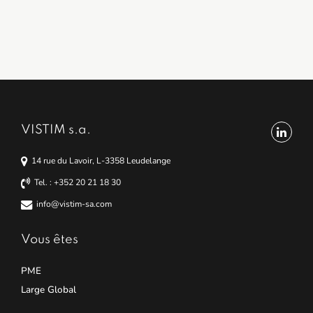
EN SAVOIR PLUS
EN SAVOIR PLUS
EN SAVOIR PLUS
EN SAVOIR PLUS
EN SAVOIR PLUS
EN SAVOIR PLUS
EN SAVOIR PLUS
VISTIM s.a.
14 rue du Lavoir, L-3358 Leudelange
Tel. : +352 20 21 18 30
info@vistim-sa.com
Vous êtes
PME
Large Global