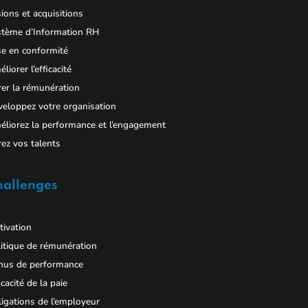
ions et acquisitions
stème d’Information RH
e en conformité
liorer l’efficacité
er la rémunération
eloppez votre organisation
liorez la performance et l’engagement
ez vos talents
hallenges
ivation
itique de rémunération
nus de performance
icacité de la paie
igations de l’employeur