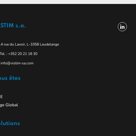
STIM s.a.
14 rue du Lavoir, L-3358 Leudelange
Tel. : +352 20 21 18 30
info@vistim-sa.com
us êtes
E
ge Global
lutions