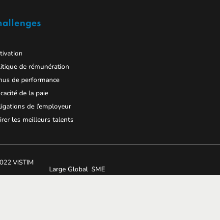
hallenges
ivation
itique de rémunération
nus de performance
icacité de la paie
igations de l’employeur
irer les meilleurs talents
022 VISTIM
Large Global
SME
h2