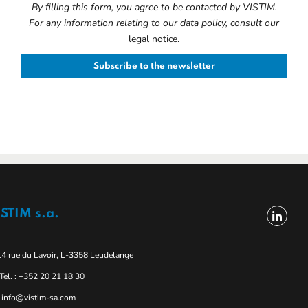
By filling this form, you agree to be contacted by VISTIM.
For any information relating to our data policy, consult our
legal notice.
STIM s.a.
14 rue du Lavoir, L-3358 Leudelange
Tel. : +352 20 21 18 30
info@vistim-sa.com