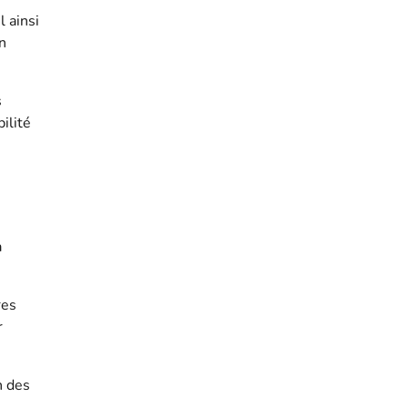
 ainsi
an
s
ilité
a
res
r
n des