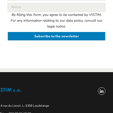
By filling this form, you agree to be contacted by VISTIM.
For any information relating to our data policy, consult our
legal notice.
STIM s.a.
14 rue du Lavoir, L-3358 Leudelange