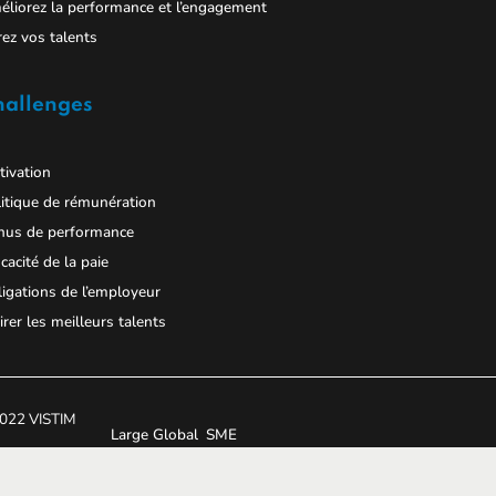
liorez la performance et l’engagement
ez vos talents
hallenges
ivation
itique de rémunération
nus de performance
icacité de la paie
igations de l’employeur
irer les meilleurs talents
022 VISTIM
Large Global
SME
h2