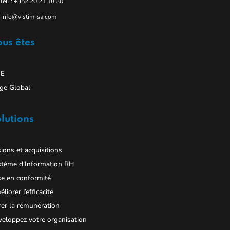
Tel. : +352 20 21 18 30
info@vistim-sa.com
us êtes
E
ge Global
lutions
ions et acquisitions
stème d’Information RH
e en conformité
liorer l’efficacité
er la rémunération
eloppez votre organisation