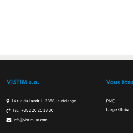
VISTIM s.a.
Vous ête
PME
14 rue du Lavoir, L-3358 Leudelange
Large Global
Tel. : +352 20 21 18 30
info@vistim-sa.com